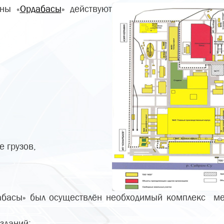
оны «
Ордабасы
» действуют
е грузов,
дабасы» был осуществлён необходимый комплекс м
зданий;